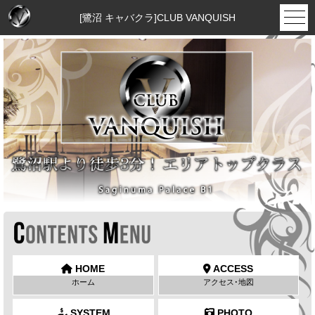
[鷺沼 キャバクラ]CLUB VANQUISH
HOME
ACCESS
ホーム
アクセス･地図
SYSTEM
PHOTO