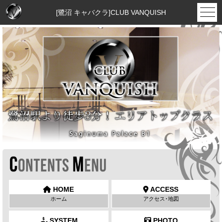
[鷺沼 キャバクラ]CLUB VANQUISH
HOME
ACCESS
ホーム
アクセス･地図
SYSTEM
PHOTO